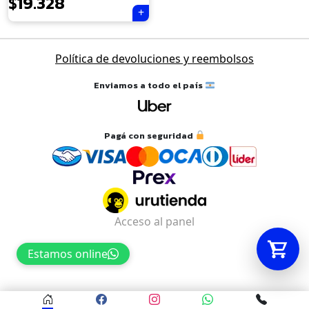
$
19.328
Tu carrito está vacío.
Política de devoluciones y reembolsos
Agregá un producto y aparecerá acá
automáticamente.
Enviamos a todo el país
Pagá con seguridad
Acceso al panel
Estamos online