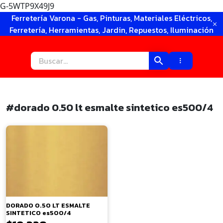
G-5WTP9X49J9
Ir
Ferretería Varona - Gas, Pinturas, Materiales Eléctricos,
al
Ferretería, Herramientas, Jardin, Repuestos, Iluminación
contenido
#dorado 0.50 lt esmalte sintetico es500/4
×
DORADO 0.50 LT ESMALTE
SINTETICO es500/4