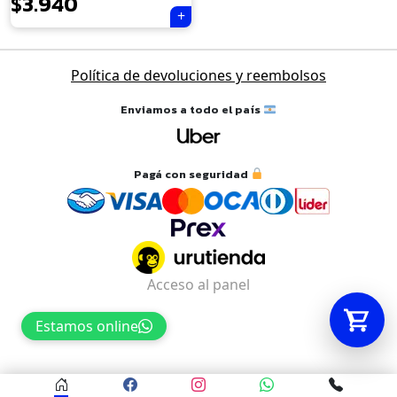
$
3.940
Tu carrito está vacío.
Política de devoluciones y reembolsos
Agregá un producto y aparecerá acá
automáticamente.
Enviamos a todo el país
Pagá con seguridad
Acceso al panel
Estamos online