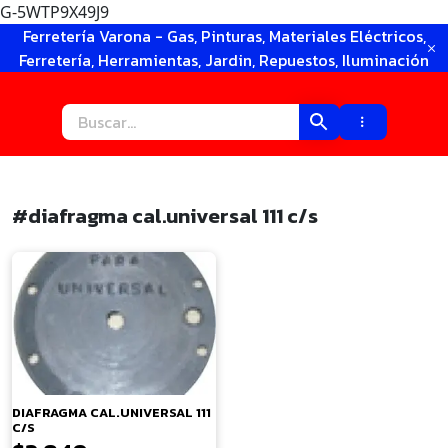
G-5WTP9X49J9
Ir
Ferretería Varona - Gas, Pinturas, Materiales Eléctricos,
al
Ferretería, Herramientas, Jardin, Repuestos, Iluminación
contenido
#diafragma cal.universal 111 c/s
×
DIAFRAGMA CAL.UNIVERSAL 111
C/S