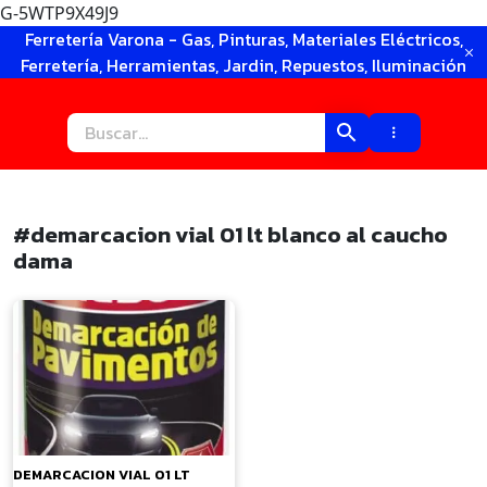
G-5WTP9X49J9
Ir
Ferretería Varona - Gas, Pinturas, Materiales Eléctricos,
al
Ferretería, Herramientas, Jardin, Repuestos, Iluminación
contenido
#demarcacion vial 01 lt blanco al caucho
dama
×
DEMARCACION VIAL 01 LT