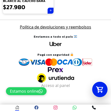
BLANCO AL CAUCHO DAMA
$
27.980
Tu carrito está vacío.
Agregá un producto y aparecerá acá
Política de devoluciones y reembolsos
automáticamente.
Enviamos a todo el país
Pagá con seguridad
Acceso al panel
Estamos online