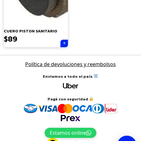
×
CUERO PISTON SANITARIO
$
89
Tu carrito está vacío.
Agregá un producto y aparecerá acá
Política de devoluciones y reembolsos
automáticamente.
Enviamos a todo el país
Pagá con seguridad
Estamos online