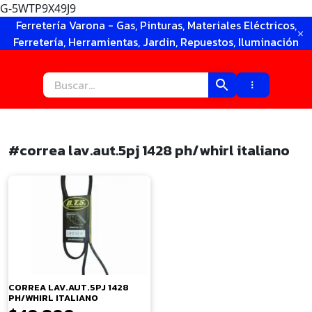
G-5WTP9X49J9
Ir
Ferretería Varona - Gas, Pinturas, Materiales Eléctricos,
al
Ferretería, Herramientas, Jardin, Repuestos, Iluminación
contenido
#correa lav.aut.5pj 1428 ph/whirl italiano
×
CORREA LAV.AUT.5PJ 1428
PH/WHIRL ITALIANO