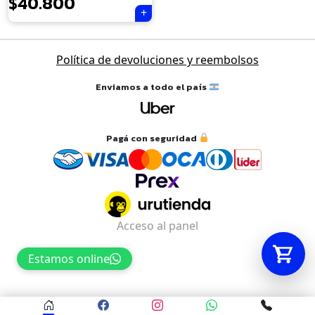
$
40.800
Tu carrito está vacío.
Política de devoluciones y reembolsos
Agregá un producto y aparecerá acá
automáticamente.
Enviamos a todo el país
Pagá con seguridad
Acceso al panel
Estamos online