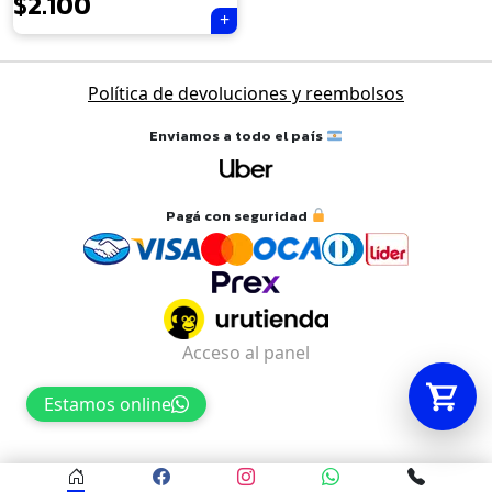
$
2.100
Tu carrito está vacío.
Política de devoluciones y reembolsos
Agregá un producto y aparecerá acá
automáticamente.
Enviamos a todo el país
Pagá con seguridad
Acceso al panel
Estamos online