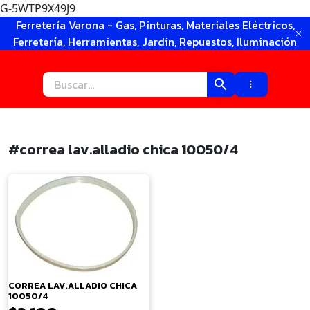
G-5WTP9X49J9
Ir
Ferretería Varona - Gas, Pinturas, Materiales Eléctricos,
al
Ferretería, Herramientas, Jardin, Repuestos, Iluminación
contenido
#correa lav.alladio chica 10050/4
×
CORREA LAV.ALLADIO CHICA
10050/4