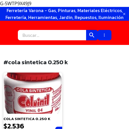
G-5WTP9X49J9
Ir
Ferretería Varona - Gas, Pinturas, Materiales Eléctricos,
al
Ferretería, Herramientas, Jardin, Repuestos, Iluminación
contenido
#cola sintetica 0.250 k
×
COLA SINTETICA 0.250 K
$
2.536