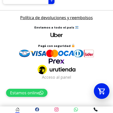
Tu carrito está vacío.
Política de devoluciones y reembolsos
Agregá un producto y aparecerá acá
Enviamos a todo el país
automáticamente.
Pagá con seguridad
Acceso al panel
Estamos online