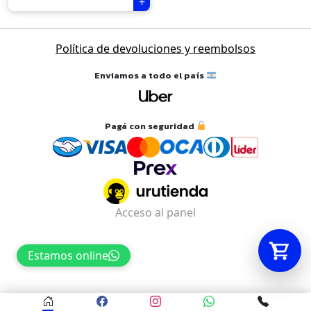
Tu carrito está vacío.
Política de devoluciones y reembolsos
Agregá un producto y aparecerá acá
Enviamos a todo el país
automáticamente.
Pagá con seguridad
Acceso al panel
Estamos online