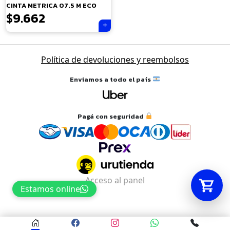
CINTA METRICA 07.5 M ECO
$
9.662
Tu carrito está vacío.
Agregá un producto y aparecerá acá
automáticamente.
Política de devoluciones y reembolsos
Enviamos a todo el país
Pagá con seguridad
Acceso al panel
Estamos online