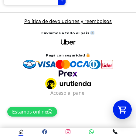
Tu carrito está vacío.
Política de devoluciones y reembolsos
Agregá un producto y aparecerá acá
Enviamos a todo el país
automáticamente.
Pagá con seguridad
Acceso al panel
Estamos online