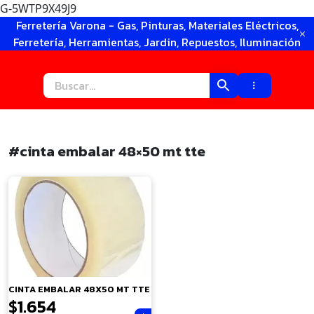
G-5WTP9X49J9
Ir
Ferretería Varona - Gas, Pinturas, Materiales Eléctricos,
al
Ferretería, Herramientas, Jardin, Repuestos, Iluminación
contenido
#cinta embalar 48×50 mt tte
×
CINTA EMBALAR 48X50 MT TTE
$
1.654