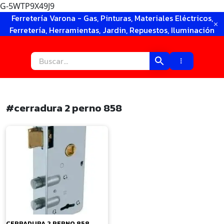
G-5WTP9X49J9
Ir
Ferretería Varona - Gas, Pinturas, Materiales Eléctricos,
al
Ferretería, Herramientas, Jardin, Repuestos, Iluminación
contenido
#cerradura 2 perno 858
×
CERRADURA 2 PERNO 858