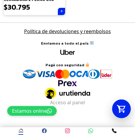
$
30.795
Tu carrito está vacío.
Agregá un producto y aparecerá acá
Política de devoluciones y reembolsos
automáticamente.
Enviamos a todo el país
Pagá con seguridad
Acceso al panel
Estamos online