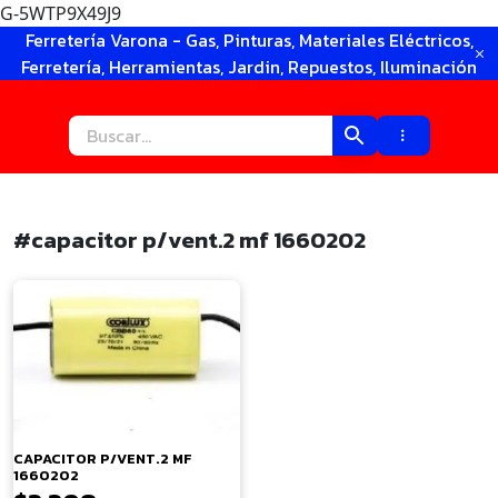
G-5WTP9X49J9
Ir
Ferretería Varona - Gas, Pinturas, Materiales Eléctricos,
al
Ferretería, Herramientas, Jardin, Repuestos, Iluminación
contenido
#capacitor p/vent.2 mf 1660202
×
CAPACITOR P/VENT.2 MF
1660202