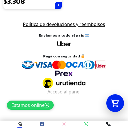
$
3.308
Tu carrito está vacío.
Política de devoluciones y reembolsos
Agregá un producto y aparecerá acá
automáticamente.
Enviamos a todo el país
Pagá con seguridad
Acceso al panel
Estamos online