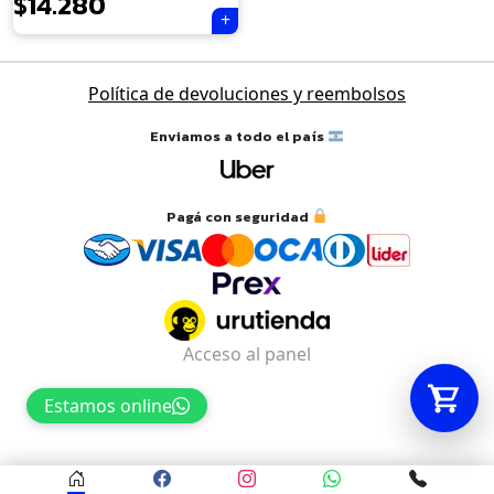
$
14.280
Tu carrito está vacío.
Política de devoluciones y reembolsos
Agregá un producto y aparecerá acá
automáticamente.
Enviamos a todo el país
Pagá con seguridad
Acceso al panel
Estamos online