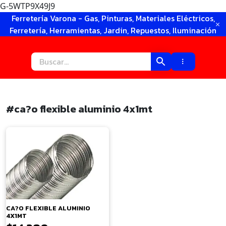
G-5WTP9X49J9
Ir
Ferretería Varona - Gas, Pinturas, Materiales Eléctricos,
al
Ferretería, Herramientas, Jardin, Repuestos, Iluminación
contenido
#ca?o flexible aluminio 4x1mt
×
CA?O FLEXIBLE ALUMINIO
4X1MT