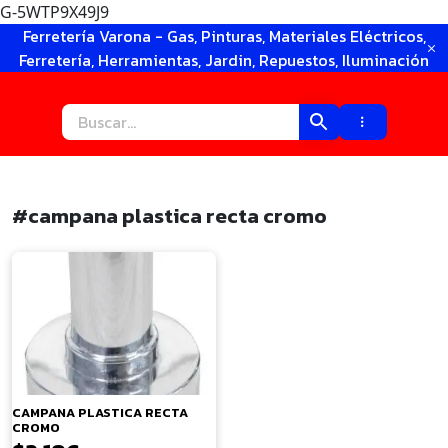
G-5WTP9X49J9
Ir
Ferretería Varona - Gas, Pinturas, Materiales Eléctricos,
al
Ferretería, Herramientas, Jardin, Repuestos, Iluminación
contenido
#campana plastica recta cromo
×
CAMPANA PLASTICA RECTA
CROMO