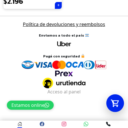
$
2.196
Tu carrito está vacío.
Política de devoluciones y reembolsos
Agregá un producto y aparecerá acá
automáticamente.
Enviamos a todo el país
Pagá con seguridad
Acceso al panel
Estamos online