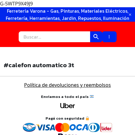
G-5WTP9X49J9
Ir
Ferretería Varona - Gas, Pinturas, Materiales Eléctricos,
al
Ferretería, Herramientas, Jardin, Repuestos, Iluminación
contenido
#calefon automatico 3t
Política de devoluciones y reembolsos
Enviamos a todo el país
×
Pagá con seguridad