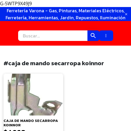
G-5WTP9X49J9
Ir
Ferretería Varona - Gas, Pinturas, Materiales Eléctricos,
al
Ferretería, Herramientas, Jardin, Repuestos, Iluminación
contenido
#caja de mando secarropa koinnor
×
CAJA DE MANDO SECARROPA
KOINNOR