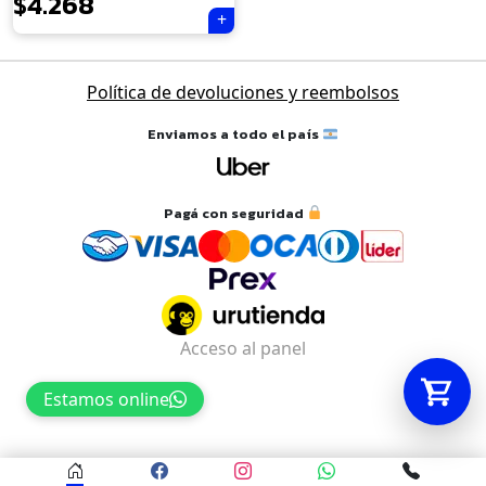
$
4.268
Tu carrito está vacío.
Política de devoluciones y reembolsos
Agregá un producto y aparecerá acá
automáticamente.
Enviamos a todo el país
Pagá con seguridad
Acceso al panel
Estamos online