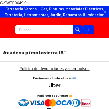
G-5WTP9X49J9
Ir
Ferretería Varona - Gas, Pinturas, Materiales Eléctricos,
al
Ferretería, Herramientas, Jardin, Repuestos, Iluminación
contenido
#cadena p/motosierra 18″
Política de devoluciones y reembolsos
Enviamos a todo el país
×
Pagá con seguridad