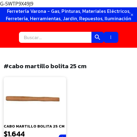
G-5WTP9X49J9
Ir
Ferretería Varona - Gas, Pinturas, Materiales Eléctricos,
al
Ferretería, Herramientas, Jardin, Repuestos, Iluminación
contenido
#cabo martillo bolita 25 cm
×
CABO MARTILLO BOLITA 25 CM
$
1.644