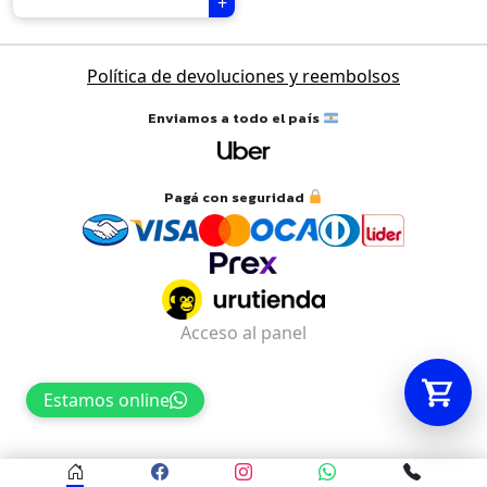
Tu carrito está vacío.
Política de devoluciones y reembolsos
Agregá un producto y aparecerá acá
Enviamos a todo el país
automáticamente.
Pagá con seguridad
Acceso al panel
Estamos online