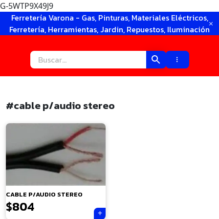
G-5WTP9X49J9
Ir
Ferretería Varona - Gas, Pinturas, Materiales Eléctricos,
al
Ferretería, Herramientas, Jardin, Repuestos, Iluminación
contenido
#cable p/audio stereo
×
CABLE P/AUDIO STEREO
$
804