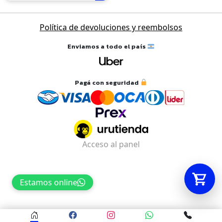
Política de devoluciones y reembolsos
Tu carrito está vacío.
Agregá un producto y aparecerá acá
Enviamos a todo el país
automáticamente.
Pagá con seguridad
Acceso al panel
Estamos online