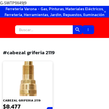
G-5WTP9X49J9
Ir
Ferretería Varona - Gas, Pinturas, Materiales Eléctricos,
al
Ferretería, Herramientas, Jardin, Repuestos, Iluminación
contenido
#cabezal griferia 2119
×
CABEZAL GRIFERIA 2119
$
8.477