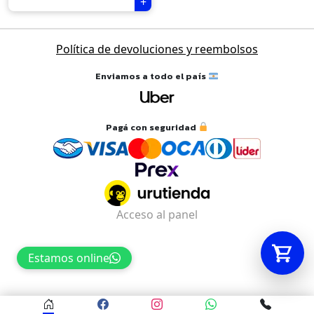
Tu carrito está vacío.
Política de devoluciones y reembolsos
Agregá un producto y aparecerá acá
Enviamos a todo el país
automáticamente.
Pagá con seguridad
Acceso al panel
Estamos online