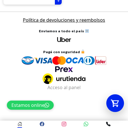
Tu carrito está vacío.
Política de devoluciones y reembolsos
Agregá un producto y aparecerá acá
Enviamos a todo el país
automáticamente.
Pagá con seguridad
Acceso al panel
Estamos online