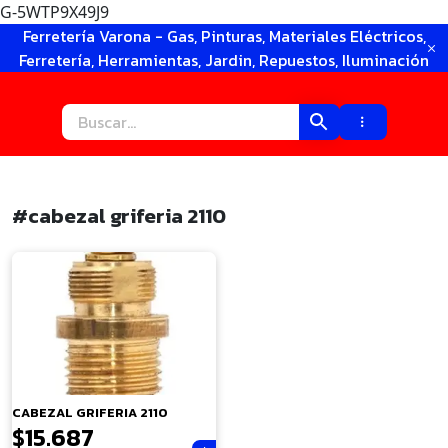
G-5WTP9X49J9
Ir
Ferretería Varona - Gas, Pinturas, Materiales Eléctricos,
al
Ferretería, Herramientas, Jardin, Repuestos, Iluminación
contenido
#cabezal griferia 2110
×
CABEZAL GRIFERIA 2110
$
15.687