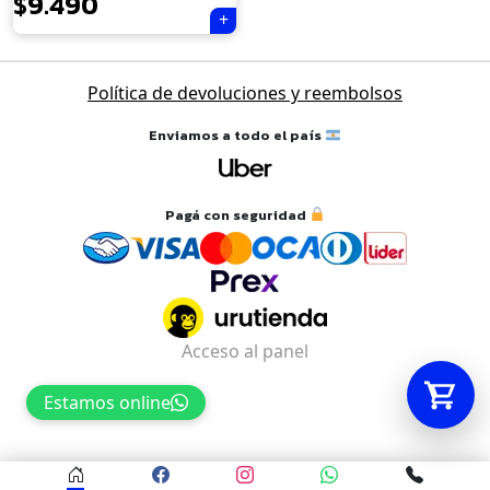
$
9.490
Tu carrito está vacío.
Política de devoluciones y reembolsos
Agregá un producto y aparecerá acá
automáticamente.
Enviamos a todo el país
Pagá con seguridad
Acceso al panel
Estamos online