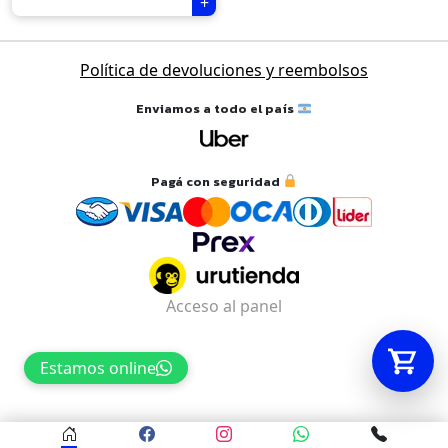
Tu carrito está vacío.
Política de devoluciones y reembolsos
Agregá un producto y aparecerá acá
Enviamos a todo el país
automáticamente.
Pagá con seguridad
Acceso al panel
Estamos online