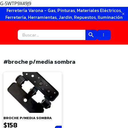
G-5WTP9X49J9
Ir
Ferretería Varona - Gas, Pinturas, Materiales Eléctricos,
al
Ferretería, Herramientas, Jardin, Repuestos, Iluminación
contenido
#broche p/media sombra
×
BROCHE P/MEDIA SOMBRA
$
158