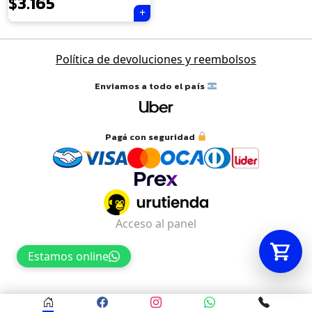
$
3.165
Tu carrito está vacío.
Política de devoluciones y reembolsos
Agregá un producto y aparecerá acá
automáticamente.
Enviamos a todo el país
Pagá con seguridad
Acceso al panel
Estamos online