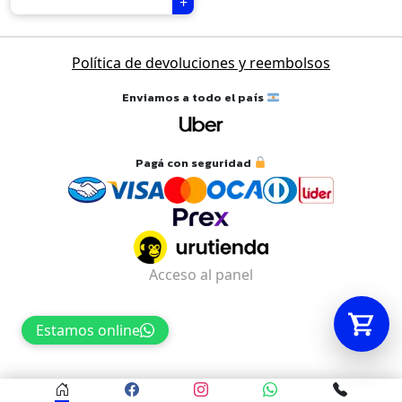
Tu carrito está vacío.
Política de devoluciones y reembolsos
Agregá un producto y aparecerá acá
Enviamos a todo el país
automáticamente.
Pagá con seguridad
Acceso al panel
Estamos online