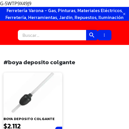
G-5WTP9X49J9
Ir
Ferretería Varona - Gas, Pinturas, Materiales Eléctricos,
al
Ferretería, Herramientas, Jardin, Repuestos, Iluminación
contenido
#boya deposito colgante
×
BOYA DEPOSITO COLGANTE
$
2.112