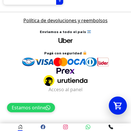
Tu carrito está vacío.
Política de devoluciones y reembolsos
Agregá un producto y aparecerá acá
Enviamos a todo el país
automáticamente.
Pagá con seguridad
Acceso al panel
Estamos online