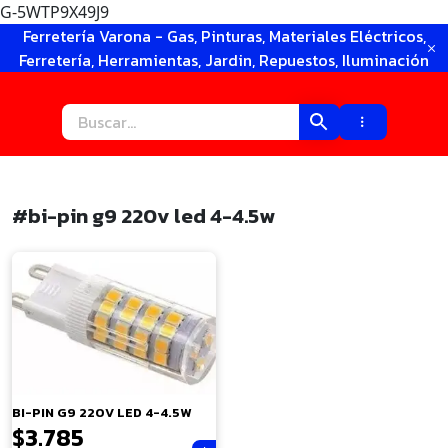
G-5WTP9X49J9
Ir
Ferretería Varona - Gas, Pinturas, Materiales Eléctricos,
al
Ferretería, Herramientas, Jardin, Repuestos, Iluminación
contenido
#bi-pin g9 220v led 4-4.5w
×
BI-PIN G9 220V LED 4-4.5W
$
3.785