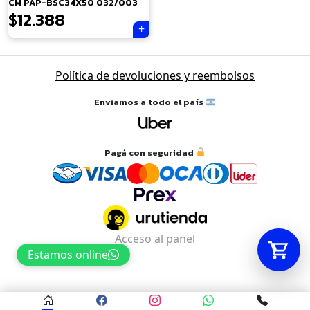
CM PAP-BSC34X50 032/003
$
12.388
Tu carrito está vacío.
Agregá un producto y aparecerá acá
Política de devoluciones y reembolsos
automáticamente.
Enviamos a todo el país
Pagá con seguridad
Acceso al panel
Estamos online