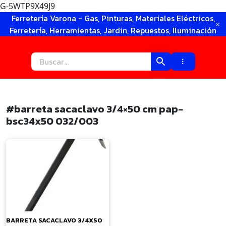
G-5WTP9X49J9
Ir
Ferretería Varona - Gas, Pinturas, Materiales Eléctricos,
al
Ferretería, Herramientas, Jardin, Repuestos, Iluminación
contenido
#barreta sacaclavo 3/4×50 cm pap-
bsc34x50 032/003
×
BARRETA SACACLAVO 3/4X50