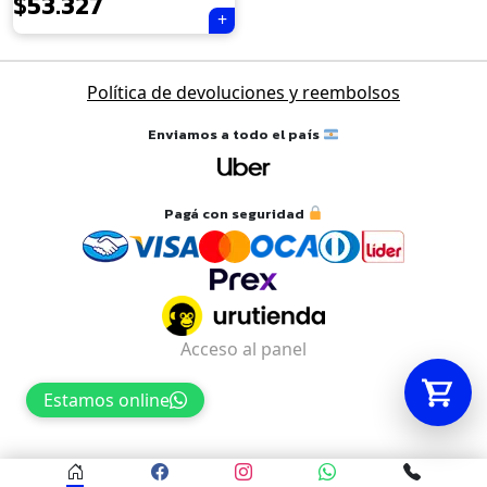
$
53.327
Tu carrito está vacío.
Política de devoluciones y reembolsos
Agregá un producto y aparecerá acá
automáticamente.
Enviamos a todo el país
Pagá con seguridad
Acceso al panel
Estamos online