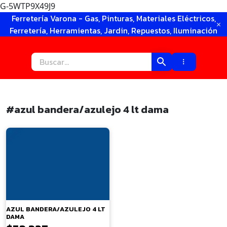
G-5WTP9X49J9
Ir
Ferretería Varona - Gas, Pinturas, Materiales Eléctricos,
al
Ferretería, Herramientas, Jardin, Repuestos, Iluminación
contenido
#azul bandera/azulejo 4 lt dama
×
AZUL BANDERA/AZULEJO 4 LT
DAMA