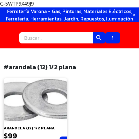
G-5WTP9X49J9
Ir
Ferretería Varona - Gas, Pinturas, Materiales Eléctricos,
al
Ferretería, Herramientas, Jardin, Repuestos, Iluminación
contenido
#arandela (12) 1/2 plana
×
ARANDELA (12) 1/2 PLANA
$
99