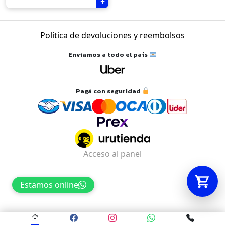
Tu carrito está vacío.
Política de devoluciones y reembolsos
Agregá un producto y aparecerá acá
Enviamos a todo el país
automáticamente.
Pagá con seguridad
Acceso al panel
Estamos online