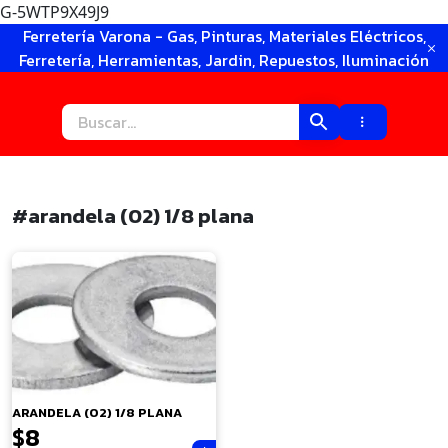
G-5WTP9X49J9
Ir
Ferretería Varona - Gas, Pinturas, Materiales Eléctricos,
al
Ferretería, Herramientas, Jardin, Repuestos, Iluminación
contenido
#arandela (02) 1/8 plana
×
ARANDELA (02) 1/8 PLANA
$
8