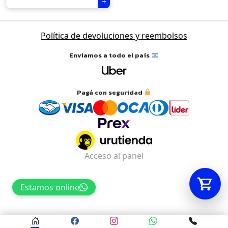
Tu carrito está vacío.
Política de devoluciones y reembolsos
Agregá un producto y aparecerá acá
Enviamos a todo el país
automáticamente.
Pagá con seguridad
Acceso al panel
Estamos online